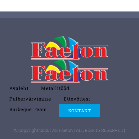
Avaleht
Metallitööd
Pulbervärvimine
Ettevõttest
Barbeque Team
KONTAKT
© Copyright 2026 | AS Faeton | ALL RIGHTS RESERVED |