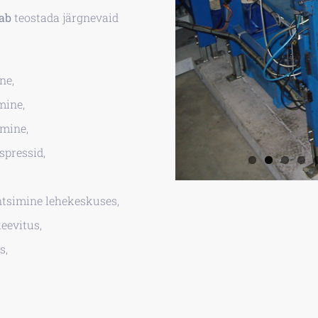
ab
teostada järgnevaid
ne,
mine,
imine,
spressid,
ntsimine lehekeskuses,
eevitus,
s,