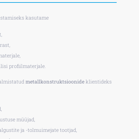
stamiseks kasutame
t,
rast,
aterjale,
isi profiilmaterjale.
valmistatud
metallkonstruktsioonide
klientideks
,
sustuse müüjad,
algustite ja -tolmuimejate tootjad,