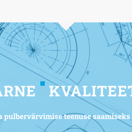
ÄRNE
KVALITEE
 ja pulbervärvimise teenuse saamiseks