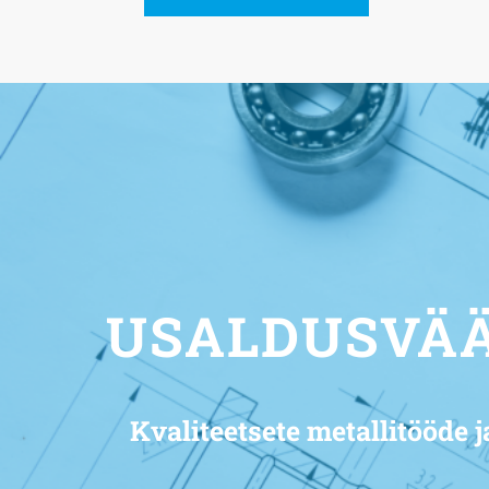
USALDUSVÄ
Kvaliteetsete metallitööde