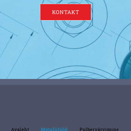
KONTAKT
Avaleht
Metallitööd
Pulbervärvimine