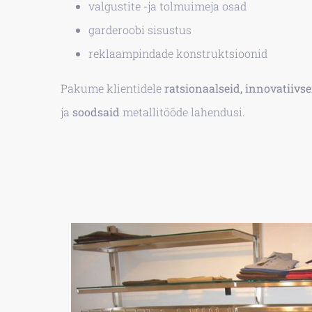
valgustite -ja tolmuimeja osad
garderoobi sisustus
reklaampindade konstruktsioonid
Pakume klientidele
ratsionaalseid, innovatiivsei
ja
soodsaid
metallitööde lahendusi.