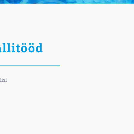
llitööd
lisi