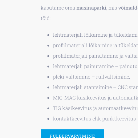
kasutame oma
masinaparki,
mis
võimald
töid:
lehtmaterjali lõikamine ja tükeldami
profiilmaterjali lõikamine ja tükelda
profiilmaterjali painutamine ja valts
lehtmaterjali painutamine – painutu
pleki valtsimine – rullvaltsimine,
lehtmaterjali stantsimine – CNC sta
MIG-MAG käsikeevitus ja automaatk
TIG käsikeevitus ja automaatkeevitu
kontaktkeevitus ehk punktkeevitus
PULBERVÄRVIMINE