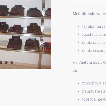
Metallitööde
valmi
tavalist teras
roostevaba te
õhukesi lehtm
õhukeseseinal
AS Faetoni poolt 
on
mööblitootjad
kaupluste si
tööstuslike v