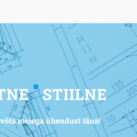
TNE
STIILNE
 võta meiega ühendust täna!