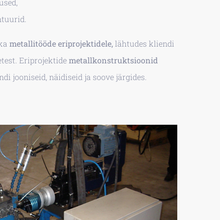
used,
tuurid.
 ka
metallitööde eriprojektidele,
lähtudes kliendi
test. Eriprojektide
metallkonstruktsioonid
di jooniseid, näidiseid ja soove järgides.