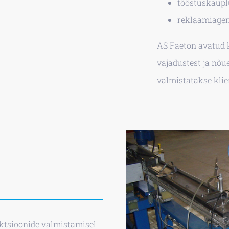
tööstuskaupl
reklaamiagen
AS Faeton avatud
vajadustest ja nõue
valmistatakse klien
uktsioonide valmistamisel